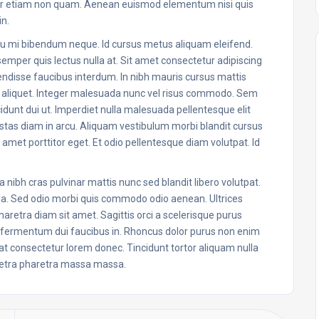
ar etiam non quam. Aenean euismod elementum nisi quis
in.
n eu mi bibendum neque. Id cursus metus aliquam eleifend.
emper quis lectus nulla at. Sit amet consectetur adipiscing
endisse faucibus interdum. In nibh mauris cursus mattis
elit aliquet. Integer malesuada nunc vel risus commodo. Sem
ncidunt dui ut. Imperdiet nulla malesuada pellentesque elit
tas diam in arcu. Aliquam vestibulum morbi blandit cursus
 amet porttitor eget. Et odio pellentesque diam volutpat. Id
a nibh cras pulvinar mattis nunc sed blandit libero volutpat.
da. Sed odio morbi quis commodo odio aenean. Ultrices
aretra diam sit amet. Sagittis orci a scelerisque purus
e fermentum dui faucibus in. Rhoncus dolor purus non enim
at consectetur lorem donec. Tincidunt tortor aliquam nulla
retra pharetra massa massa.