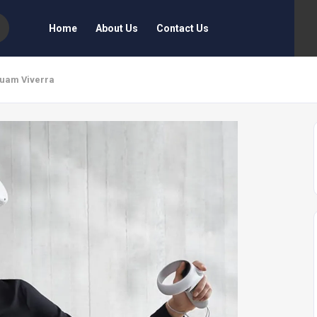
Home
About Us
Contact Us
uam Viverra