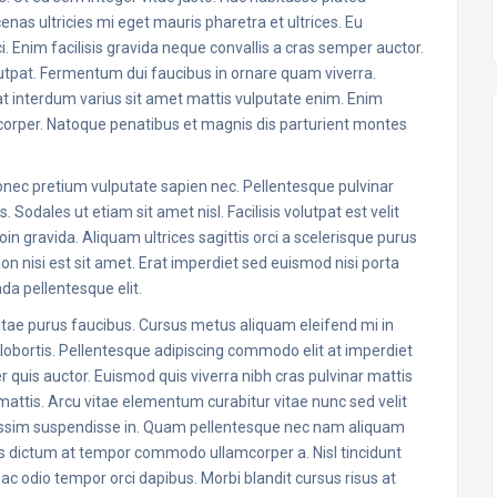
nas ultricies mi eget mauris pharetra et ultrices. Eu
i. Enim facilisis gravida neque convallis a cras semper auctor.
olutpat. Fermentum dui faucibus in ornare quam viverra.
uat interdum varius sit amet mattis vulputate enim. Enim
amcorper. Natoque penatibus et magnis dis parturient montes
donec pretium vulputate sapien nec. Pellentesque pulvinar
Sodales ut etiam sit amet nisl. Facilisis volutpat est velit
n gravida. Aliquam ultrices sagittis orci a scelerisque purus
on nisi est sit amet. Erat imperdiet sed euismod nisi porta
a pellentesque elit.
vitae purus faucibus. Cursus metus aliquam eleifend mi in
c lobortis. Pellentesque adipiscing commodo elit at imperdiet
 quis auctor. Euismod quis viverra nibh cras pulvinar mattis
attis. Arcu vitae elementum curabitur vitae nunc sed velit
nissim suspendisse in. Quam pellentesque nec nam aliquam
tus dictum at tempor commodo ullamcorper a. Nisl tincidunt
c ac odio tempor orci dapibus. Morbi blandit cursus risus at