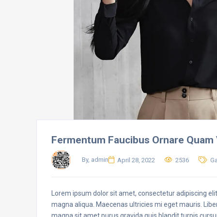
Fermentum Faucibus Ornare Quam 
By, admin
April 28, 2022
2536
G
Lorem ipsum dolor sit amet, consectetur adipiscing eli
magna aliqua. Maecenas ultricies mi eget mauris. Liber
magna sit amet purus gravida quis blandit turpis cursu