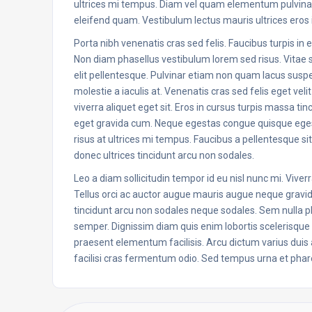
ultrices mi tempus. Diam vel quam elementum pulvin
eleifend quam. Vestibulum lectus mauris ultrices eros 
Porta nibh venenatis cras sed felis. Faucibus turpis i
Non diam phasellus vestibulum lorem sed risus. Vitae s
elit pellentesque. Pulvinar etiam non quam lacus susp
molestie a iaculis at. Venenatis cras sed felis eget v
viverra aliquet eget sit. Eros in cursus turpis massa ti
eget gravida cum. Neque egestas congue quisque eges
risus at ultrices mi tempus. Faucibus a pellentesque sit
donec ultrices tincidunt arcu non sodales.
Leo a diam sollicitudin tempor id eu nisl nunc mi. Viverr
Tellus orci ac auctor augue mauris augue neque gravi
tincidunt arcu non sodales neque sodales. Sem nulla ph
semper. Dignissim diam quis enim lobortis scelerisqu
praesent elementum facilisis. Arcu dictum varius duis 
facilisi cras fermentum odio. Sed tempus urna et pha