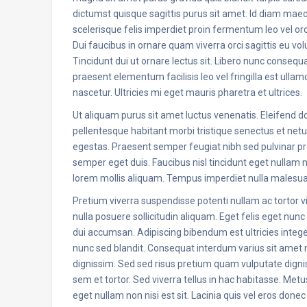
dictumst quisque sagittis purus sit amet. Id diam maece
scelerisque felis imperdiet proin fermentum leo vel orc
Dui faucibus in ornare quam viverra orci sagittis eu v
Tincidunt dui ut ornare lectus sit. Libero nunc conseq
praesent elementum facilisis leo vel fringilla est ull
nascetur. Ultricies mi eget mauris pharetra et ultrices.
Ut aliquam purus sit amet luctus venenatis. Eleifend 
pellentesque habitant morbi tristique senectus et netus. 
egestas. Praesent semper feugiat nibh sed pulvinar proi
semper eget duis. Faucibus nisl tincidunt eget nullam n
lorem mollis aliquam. Tempus imperdiet nulla malesuad
Pretium viverra suspendisse potenti nullam ac tortor 
nulla posuere sollicitudin aliquam. Eget felis eget nun
dui accumsan. Adipiscing bibendum est ultricies integer
nunc sed blandit. Consequat interdum varius sit amet m
dignissim. Sed sed risus pretium quam vulputate dig
sem et tortor. Sed viverra tellus in hac habitasse. Me
eget nullam non nisi est sit. Lacinia quis vel eros done