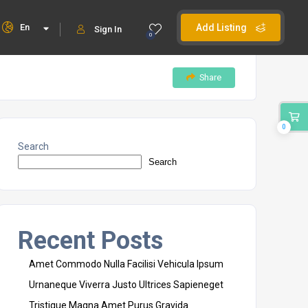
En
Add Listing
Sign In
0
Share
0
Search
Search
Recent Posts
Amet Commodo Nulla Facilisi Vehicula Ipsum
Urnaneque Viverra Justo Ultrices Sapieneget
Tristique Magna Amet Purus Gravida