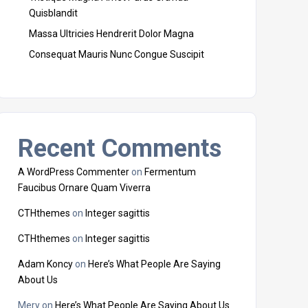
Quisblandit
Massa Ultricies Hendrerit Dolor Magna
Consequat Mauris Nunc Congue Suscipit
Recent Comments
A WordPress Commenter
on
Fermentum
Faucibus Ornare Quam Viverra
CTHthemes
on
Integer sagittis
CTHthemes
on
Integer sagittis
Adam Koncy
on
Here’s What People Are Saying
About Us
Mery
on
Here’s What People Are Saying About Us