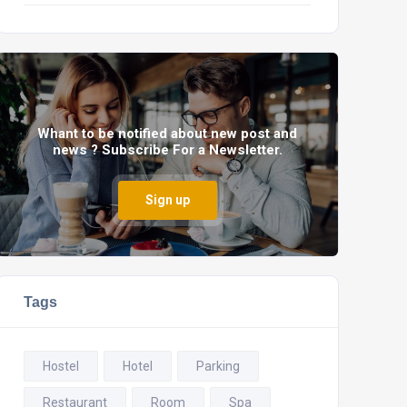
Whant to be notified about new post and
news ? Subscribe For a Newsletter.
Sign up
Tags
Hostel
Hotel
Parking
Restaurant
Room
Spa