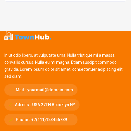
In ut odio libero, at vulputate urna. Nulla tristique mi a massa
convallis cursus. Nulla eu mi magna. Etiam suscipit commodo
gravida. Lorem ipsum dolor sit amet, consectetuer adipiscing elit,
sed diam.
Mail :
yourmail@domain.com
Adress :
USA 27TH Brooklyn NY
Phone :
+7(111)123456789