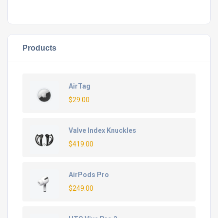
Products
AirTag
$
29.00
Valve Index Knuckles
$
419.00
AirPods Pro
$
249.00