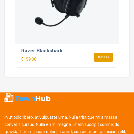
Razer Blackshark
Details
$
159.00
In ut odio libero, at vulputate urna. Nulla tristique mi a massa
convallis cursus. Nulla eu mi magna. Etiam suscipit commodo
gravida. Lorem ipsum dolor sit amet, consectetuer adipiscing elit,