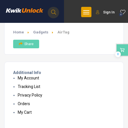
Sign In
0
Home
Gadgets
AirTag
Share
0
Additional Info
My Account
Tracking List
Privacy Policy
Orders
My Cart