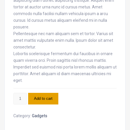
adipiscing diam donec adipiscing tristique. Aliquet enim
tortor at auctor urna nunc id cursus metus. Amet
commodo nulla facilisi nullam vehicula ipsum a arcu
cursus. Id cursus metus aliquam eleifend mi in nulla
posuere.
Pellentesque nec nam aliquam sem et tortor. Varius sit
amet mattis vulputate enim nulla. Ipsum dolor sit amet
consectetur.
Lobortis scelerisque fermentum dui faucibus in ornare
quam viverra orci. Proin sagittis nisl rhoncus mattis.
Imperdiet sed euismod nisi porta lorem mollis aliquam ut
porttitor. Amet aliquam id diam maecenas ultricies mi
eget.
AirTag
Add to cart
quantity
Category:
Gadgets